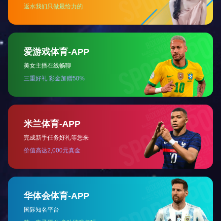
呼叫中心
全流程服务支持、多途径报修。

7*20 小时 在线服务。

现场运维
系统、标准的工程师上门流程。

现场工单系统-有效掌控工程师动态、提供工作效率。
行业经验
Industry Experience
——
Tim Hortons
2018年第一家店铺进中国开始开始提供全链路的IT服务