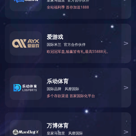
服务范围
Service Scope
——
服务范围